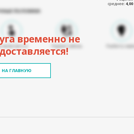
среднее:
4,00
ЧНЫЕ ПОЛОМКИ:
уга временно не
е включается
Порван кабель
Разбита лам
доставляется!
НА ГЛАВНУЮ