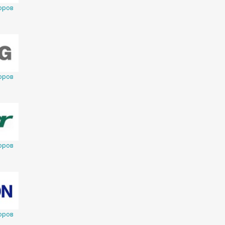
оров
оров
оров
оров