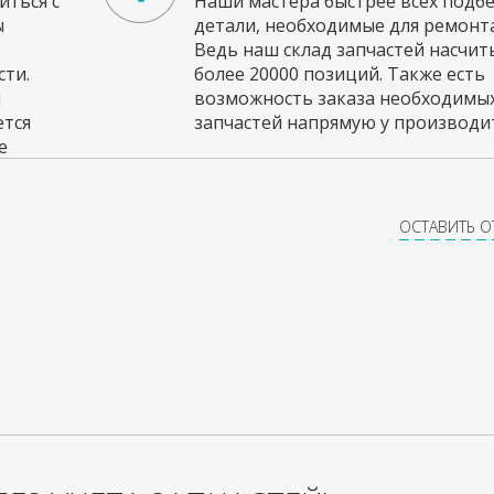
ться с
Наши мастера быстрее всех подб
ы
детали, необходимые для ремонта
Ведь наш склад запчастей насчи
ти.
более 20000 позиций. Также есть
и
возможность заказа необходимы
ется
запчастей напрямую у производит
е
ОСТАВИТЬ 