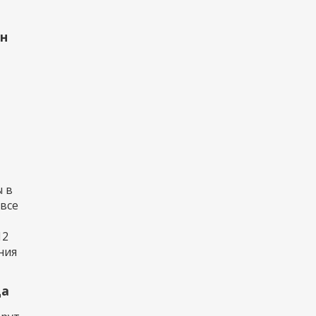
рн
 в
 все
12
ния
да