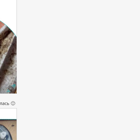
лась 🙂