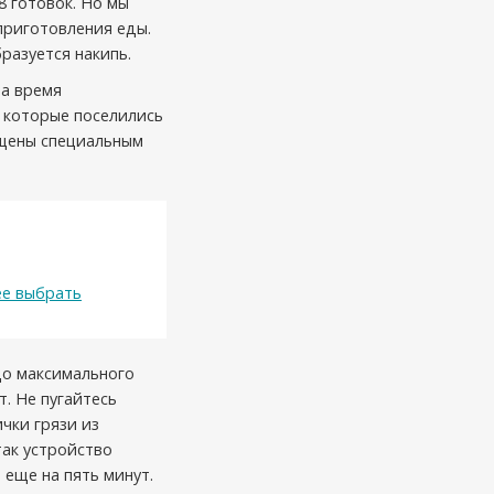
 готовок. Но мы
приготовления еды.
бразуется накипь.
на время
, которые поселились
ащены специальным
ее выбрать
до максимального
т. Не пугайтесь
ички грязи из
так устройство
 еще на пять минут.