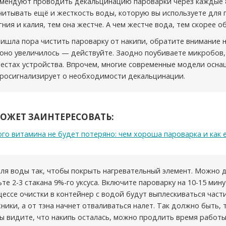
мендуют проводить декальцинацию пароварки через каждые 8
учитывать ещё и жесткость воды, которую вы используете для 
ния и калия, тем она жестче. А чем жестче вода, тем скорее о
ришла пора чистить пароварку от накипи, обратите внимание 
 оно увеличилось — действуйте. Заодно поубиваете микробов
естах устройства. Впрочем, многие современные модели осн
просигнализирует о необходимости декальцинации.
МОЖЕТ ЗАИНТЕРЕСОВАТЬ:
го витамина не будет потеряно: чем хороша пароварка и как 
ля воды так, чтобы покрыть нагревательный элемент. Можно 
те 2-3 стакана 9%-го уксуса. Включите пароварку на 10-15 мину
цессе очистки в контейнер с водой будут выплескиваться част
ники, а от тэна начнет отваливаться налет. Так должно быть, 
вы видите, что накипь осталась, можно продлить время работы