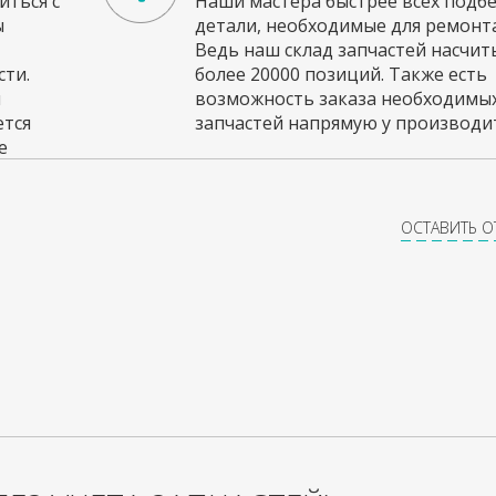
ться с
Наши мастера быстрее всех подб
ы
детали, необходимые для ремонта
Ведь наш склад запчастей насчи
ти.
более 20000 позиций. Также есть
и
возможность заказа необходимы
ется
запчастей напрямую у производит
е
ОСТАВИТЬ 