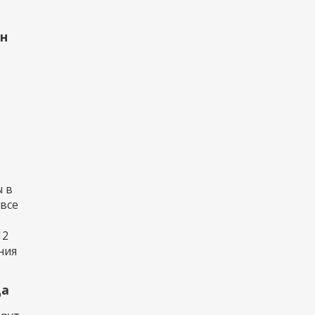
рн
 в
 все
12
ния
да