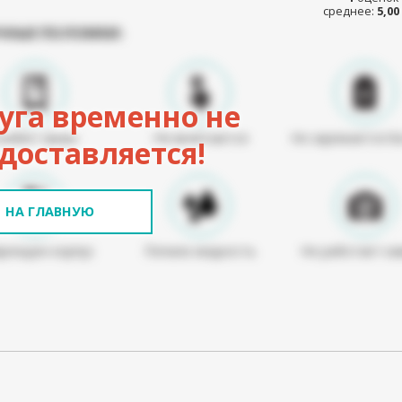
среднее:
5,00
ЧНЫЕ ПОЛОМКИ:
уга временно не
Разбит экран
Не включается
Не заряжается б
доставляется!
НА ГЛАВНУЮ
режден корпус
Попала жидкость
Не работает ка