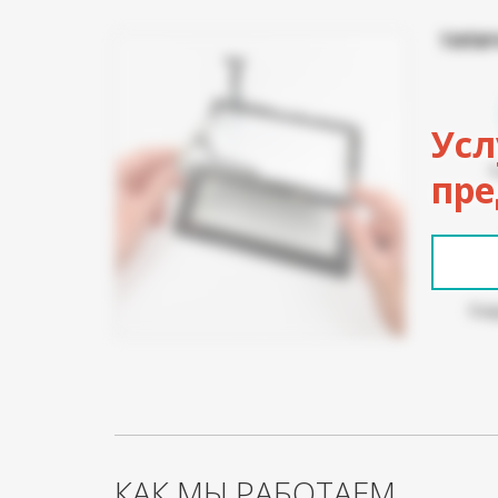
ТИПИ
Усл
пре
Пов
КАК МЫ РАБОТАЕМ