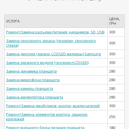
ЦЕНА,
УСЛУГА
ГРН
Ремонт/Замена разъема питания, наушников, SD, USB
300
Замена сенсорного экрана (тачскрин, сенсорного
300
стекла)
Замена дисплея (экрана, LCD/LED матрицы) Samsung
300
Замена экранного модуля (тачскрин+LCD/LED)
300
Замена динамика планшета
280
Замена микрофона планшета
280
Замена камеры планшета
280
Замена аккумулятора планшета
280
Ремонт/Замена джойстиков, кнопок, выключателей
300
Ремонт/Замена элементов корпуса, защелок,
250
крепежей
Ремонт внешнего блока питания планшета
180