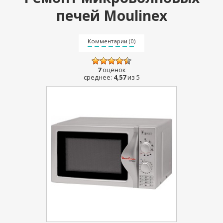
печей Moulinex
Комментарии (0)
7
оценок
среднее:
4,57
из 5