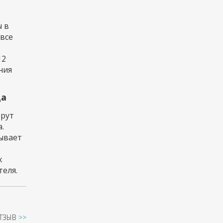
 в
 все
12
ния
да
ерут
.
тывает
х
еля.
ОТЗЫВ
>>