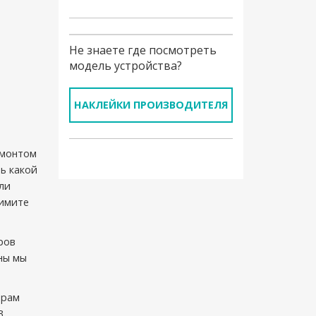
Не знаете где посмотреть
модель устройства?
НАКЛЕЙКИ ПРОИЗВОДИТЕЛЯ
емонтом
ь какой
ли
римите
ров
ны мы
ерам
В