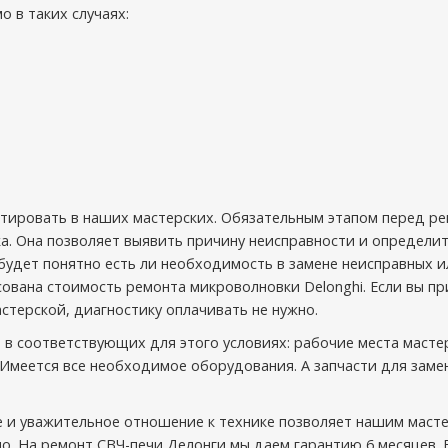
 в таких случаях:
нтировать в наших мастерских. Обязательным этапом перед р
а. Она позволяет выявить причину неисправности и определит
будет понятно есть ли необходимость в замене неисправных и
сована стоимость ремонта микроволновки Delonghi. Если вы п
терской, диагностику оплачивать не нужно.
 в соответствующих для этого условиях: рабочие места масте
Имеется все необходимое оборудования. А запчасти для заме
 и уважительное отношение к технике позволяет нашим маст
о. На ремонт СВЧ-печи Делонги мы даем гарантию 6 месяцев. 