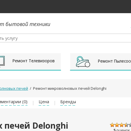
т бытовой техники
Ремонт Телевизоров
Ремонт Пылесос
олновых печей
/
Ремонт микроволновых печей Delonghi
ментарии (0)
Цена
Бренды
 печей Delonghi
5
оценок