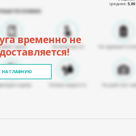
среднее:
5,00
ЧНЫЕ ПОЛОМКИ:
уга временно не
Разбит экран
Не включается
Не заряжается б
доставляется!
НА ГЛАВНУЮ
режден корпус
Попала жидкость
Не работает ка