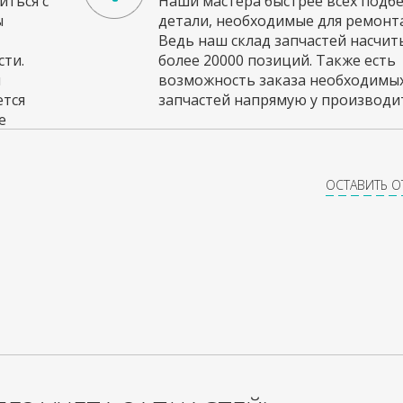
ться с
Наши мастера быстрее всех подб
ы
детали, необходимые для ремонта
Ведь наш склад запчастей насчи
ти.
более 20000 позиций. Также есть
и
возможность заказа необходимы
ется
запчастей напрямую у производит
е
ОСТАВИТЬ 