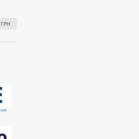
 ГРН
нов