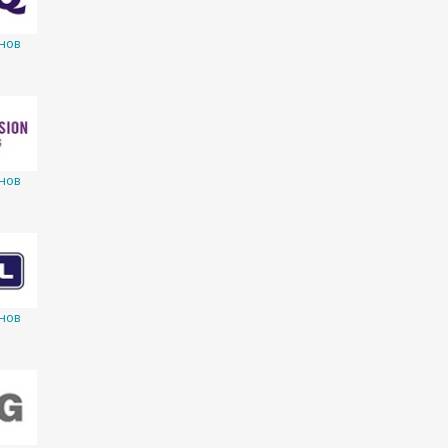
нов
нов
нов