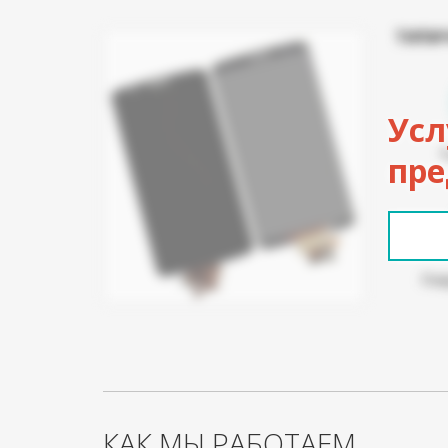
ТИПИ
Усл
пре
Пов
КАК МЫ РАБОТАЕМ