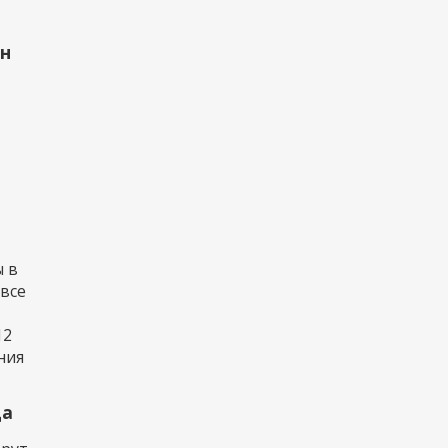
рн
 в
 все
12
ния
да