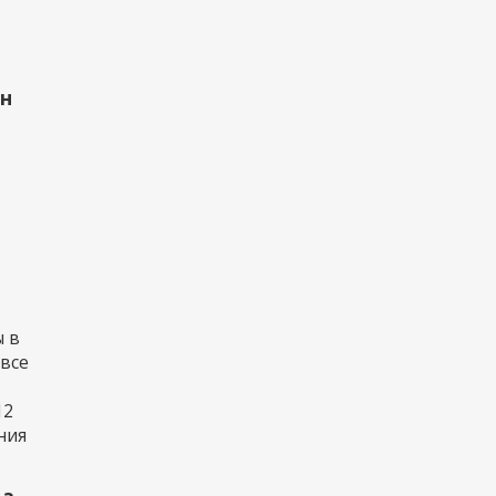
рн
 в
 все
12
ния