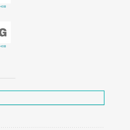
нов
нов