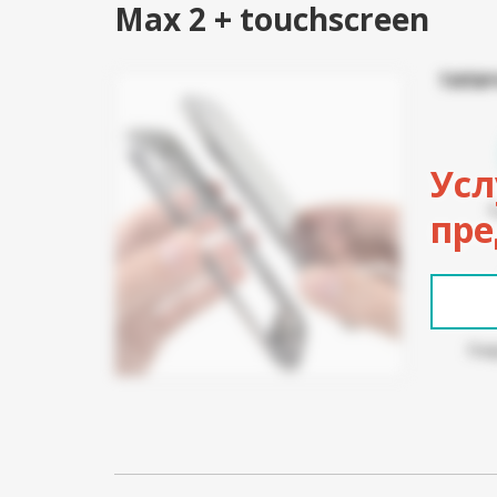
Max 2 + touchscreen
ТИПИ
Усл
пре
Пов