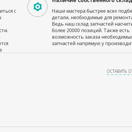
Наличие собственного скла
ться с
Наши мастера быстрее всех подб
ы
детали, необходимые для ремонта
Ведь наш склад запчастей насчи
ти.
более 20000 позиций. Также есть
и
возможность заказа необходимы
ется
запчастей напрямую у производит
е
ОСТАВИТЬ 