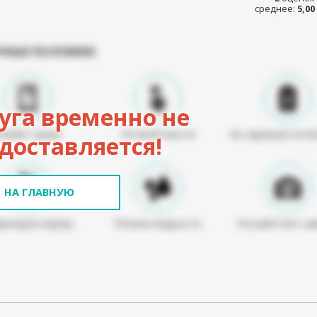
среднее:
5,00
ЧНЫЕ ПОЛОМКИ:
уга временно не
Разбит экран
Не включается
Не заряжается б
доставляется!
НА ГЛАВНУЮ
режден корпус
Попала жидкость
Не работает ка