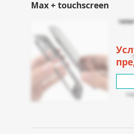
Max + touchscreen
ТИПИ
Усл
пре
Пов