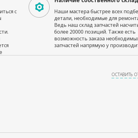
Наличие собственного скла
ться с
Наши мастера быстрее всех подб
ы
детали, необходимые для ремонта
Ведь наш склад запчастей насчи
ти.
более 20000 позиций. Также есть
и
возможность заказа необходимы
ется
запчастей напрямую у производит
е
ОСТАВИТЬ 