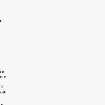
рн
 в
 все
12
ния