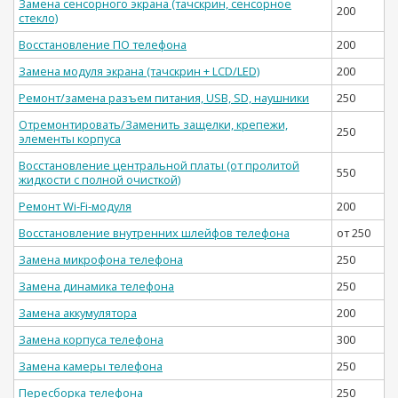
Замена сенсорного экрана (тачскрин, сенсорное
200
стекло)
Восстановление ПО телефона
200
Замена модуля экрана (тачскрин + LCD/LED)
200
Ремонт/замена разъем питания, USB, SD, наушники
250
Отремонтировать/Заменить защелки, крепежи,
250
элементы корпуса
Восстановление центральной платы (от пролитой
550
жидкости с полной очисткой)
Ремонт Wi-Fi-модуля
200
Восстановление внутренних шлейфов телефона
от 250
Замена микрофона телефона
250
Замена динамика телефона
250
Замена аккумулятора
200
Замена корпуса телефона
300
Замена камеры телефона
250
Пересборка телефона
250