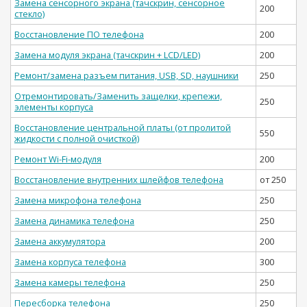
Замена сенсорного экрана (тачскрин, сенсорное
200
стекло)
Восстановление ПО телефона
200
Замена модуля экрана (тачскрин + LCD/LED)
200
Ремонт/замена разъем питания, USB, SD, наушники
250
Отремонтировать/Заменить защелки, крепежи,
250
элементы корпуса
Восстановление центральной платы (от пролитой
550
жидкости с полной очисткой)
Ремонт Wi-Fi-модуля
200
Восстановление внутренних шлейфов телефона
от 250
Замена микрофона телефона
250
Замена динамика телефона
250
Замена аккумулятора
200
Замена корпуса телефона
300
Замена камеры телефона
250
Пересборка телефона
250