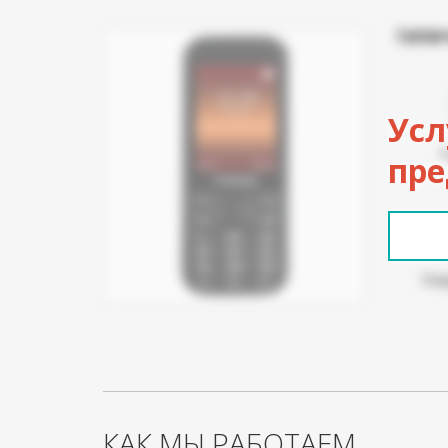
ТИПИ
Усл
пре
Пов
КАК МЫ РАБОТАЕМ