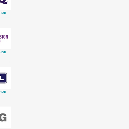
нов
нов
нов