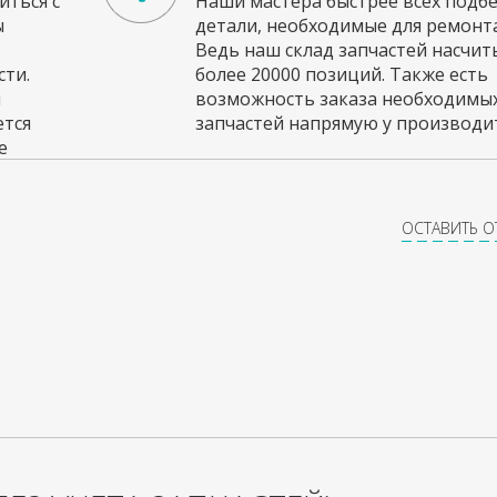
ться с
Наши мастера быстрее всех подб
ы
детали, необходимые для ремонта
Ведь наш склад запчастей насчи
ти.
более 20000 позиций. Также есть
и
возможность заказа необходимы
ется
запчастей напрямую у производит
е
ОСТАВИТЬ 