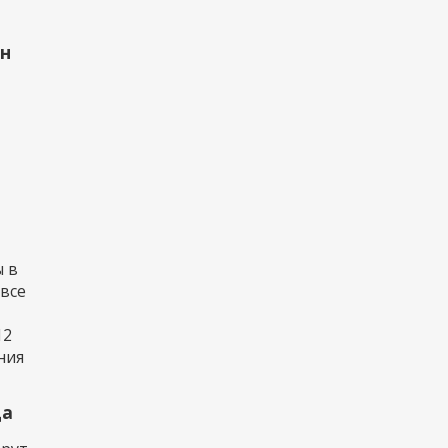
рн
 в
 все
12
ния
да