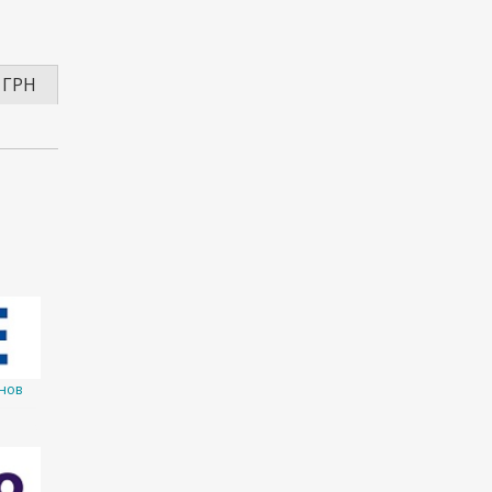
 ГРН
нов