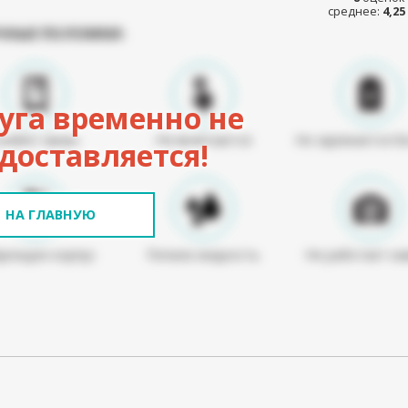
среднее:
4,25
ЧНЫЕ ПОЛОМКИ:
уга временно не
Разбит экран
Не включается
Не заряжается б
доставляется!
НА ГЛАВНУЮ
режден корпус
Попала жидкость
Не работает ка