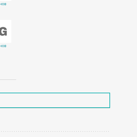
нов
нов