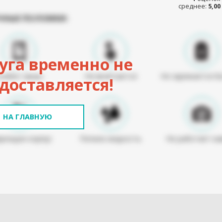
среднее:
5,00
ЧНЫЕ ПОЛОМКИ:
уга временно не
Разбит экран
Не включается
Не заряжается б
доставляется!
НА ГЛАВНУЮ
режден корпус
Попала жидкость
Не работает ка