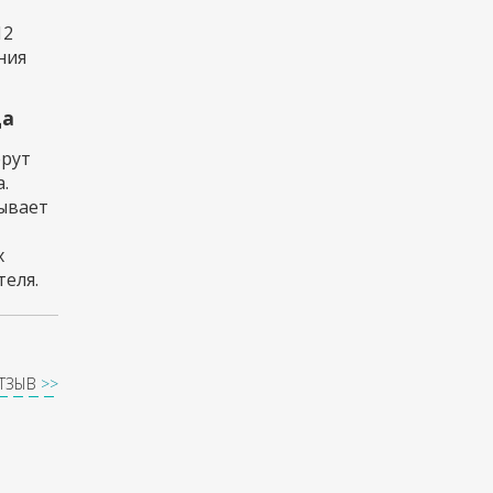
12
ния
да
ерут
.
тывает
х
еля.
ОТЗЫВ
>>