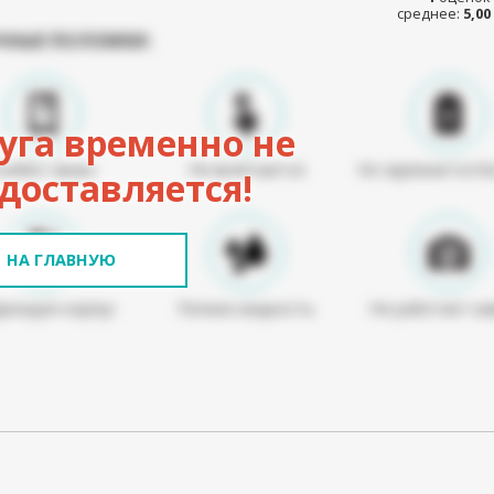
среднее:
5,00
ЧНЫЕ ПОЛОМКИ:
уга временно не
Разбит экран
Не включается
Не заряжается б
доставляется!
НА ГЛАВНУЮ
режден корпус
Попала жидкость
Не работает ка