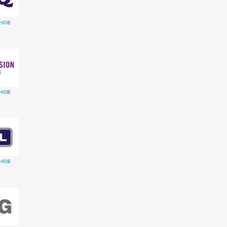
нов
нов
нов