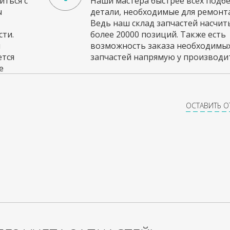
ться с
Наши мастера быстрее всех подб
ы
детали, необходимые для ремонта
Ведь наш склад запчастей насчи
ти.
более 20000 позиций. Также есть
и
возможность заказа необходимы
ется
запчастей напрямую у производит
е
ОСТАВИТЬ 