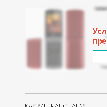
ТИПИ
Усл
пре
Пов
КАК МЫ РАБОТАЕМ