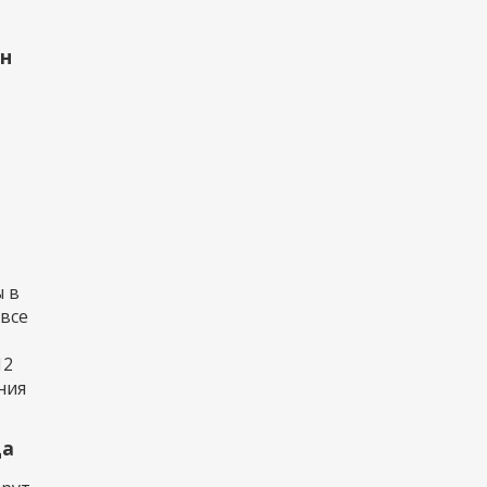
рн
 в
 все
12
ния
да