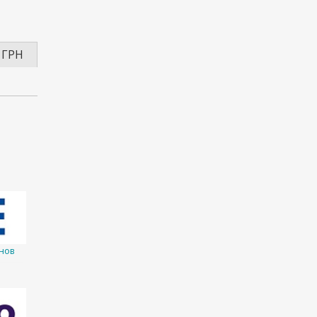
 ГРН
нов