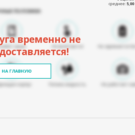
среднее:
5,00
ЧНЫЕ ПОЛОМКИ:
уга временно не
Разбит экран
Не включается
Не заряжается б
доставляется!
НА ГЛАВНУЮ
режден корпус
Попала жидкость
Не работает ка