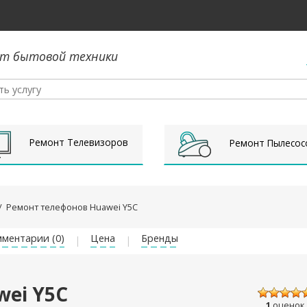
т бытовой техники
Ремонт Телевизоров
Ремонт Пылесос
/
Ремонт телефонов Huawei Y5C
ментарии (0)
Цена
Бренды
wei Y5C
1
оценок