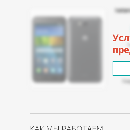
ТИПИ
Усл
пре
Пов
КАК МЫ РАБОТАЕМ