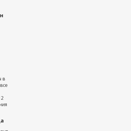
рн
 в
 все
12
ния
да