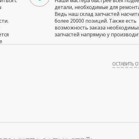
ться с
Наши мастера быстрее всех подб
ы
детали, необходимые для ремонта
Ведь наш склад запчастей насчи
ти.
более 20000 позиций. Также есть
и
возможность заказа необходимы
ется
запчастей напрямую у производит
е
ОСТАВИТЬ 