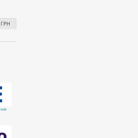
 ГРН
нов