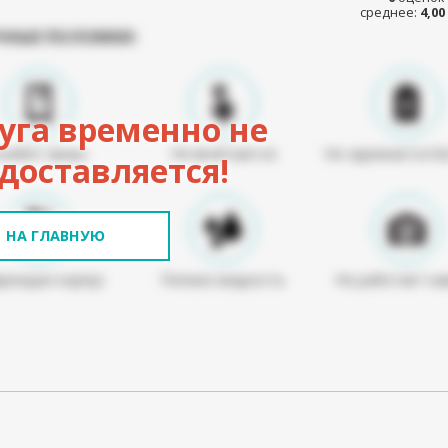
среднее:
4,00
ЧНЫЕ ПОЛОМКИ:
уга временно не
Разбит экран
Не включается
Не заряжается б
доставляется!
НА ГЛАВНУЮ
режден корпус
Попала жидкость
Не работает ка