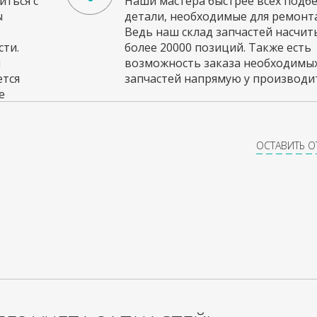
ться с
Наши мастера быстрее всех подб
ы
детали, необходимые для ремонта
Ведь наш склад запчастей насчи
ти.
более 20000 позиций. Также есть
и
возможность заказа необходимы
ется
запчастей напрямую у производит
е
ОСТАВИТЬ 