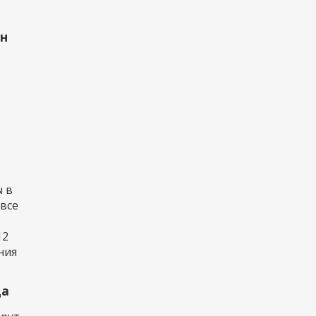
рн
 в
 все
12
ния
да