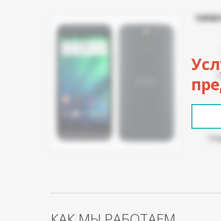
ТИПИ
Усл
пре
Пов
КАК МЫ РАБОТАЕМ