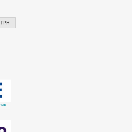
 ГРН
нов