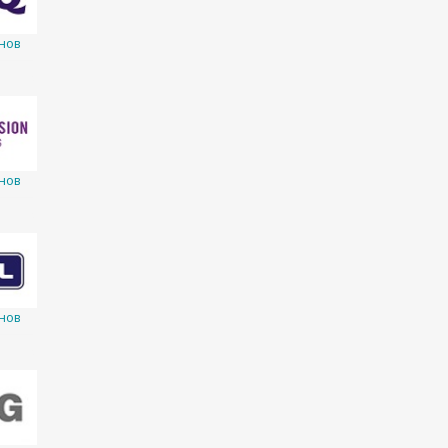
нов
нов
нов