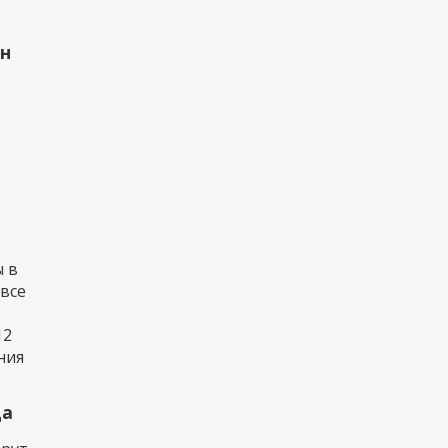
рн
 в
 все
12
ния
да