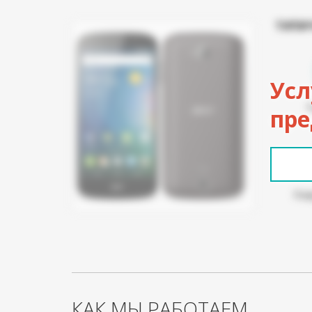
ТИПИ
Усл
пре
Пов
КАК МЫ РАБОТАЕМ