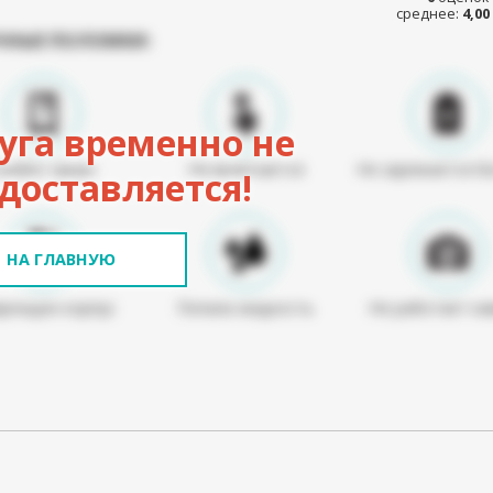
среднее:
4,00
ЧНЫЕ ПОЛОМКИ:
уга временно не
Разбит экран
Не включается
Не заряжается б
доставляется!
НА ГЛАВНУЮ
режден корпус
Попала жидкость
Не работает ка