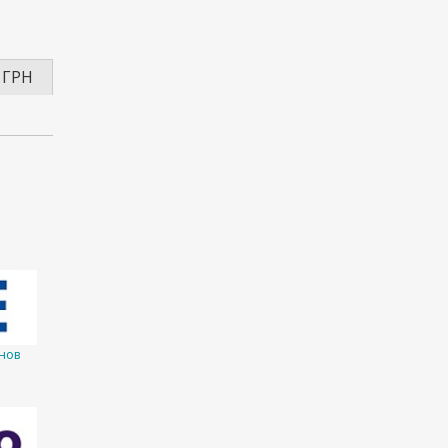
 ГРН
нов