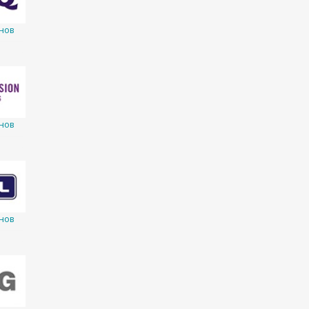
нов
нов
нов