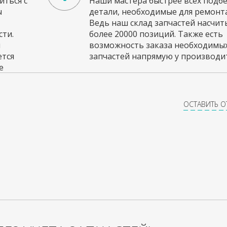
ться с
Наши мастера быстрее всех подб
ы
детали, необходимые для ремонта
Ведь наш склад запчастей насчи
ти.
более 20000 позиций. Также есть
и
возможность заказа необходимы
ется
запчастей напрямую у производит
е
ОСТАВИТЬ 