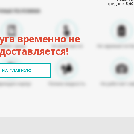
среднее:
5,00
ЧНЫЕ ПОЛОМКИ:
уга временно не
Разбит экран
Не включается
Не заряжается б
доставляется!
НА ГЛАВНУЮ
режден корпус
Попала жидкость
Не работает ка