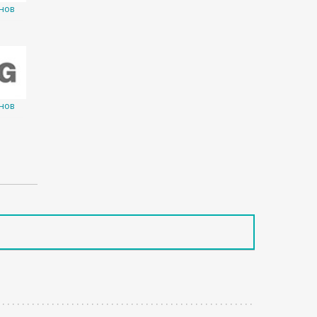
нов
нов