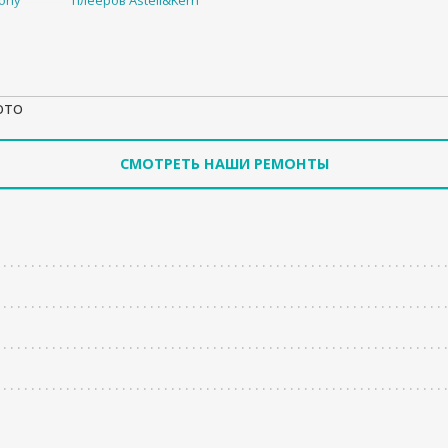
ony
плееров Astell&Kern
ото
СМОТРЕТЬ НАШИ РЕМОНТЫ