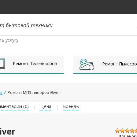
т бытовой техники
Ремонт Телевизоров
Ремонт Пылесос
ов
/
Ремонт МП3-плееров iRiver
ментарии (0)
Цена
Бренды
iver
3
оценок