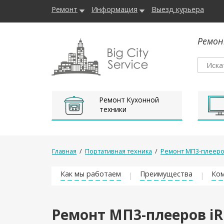
Ремонт
Информация
Выезд курьера
Ремон
Ремонт Кухонной
техники
Главная
/
Портативная техника
/
Ремонт МП3-плеер
Как мы работаем
Преимущества
Ком
Ремонт МП3-плееров iR