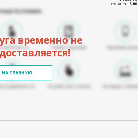
среднее:
5,00
ЧНЫЕ ПОЛОМКИ:
уга временно не
е включается
Разбит дисплей
Выломан раз
доставляется!
НА ГЛАВНУЮ
ро разряжается
Не работает кнопка
Не видит комп