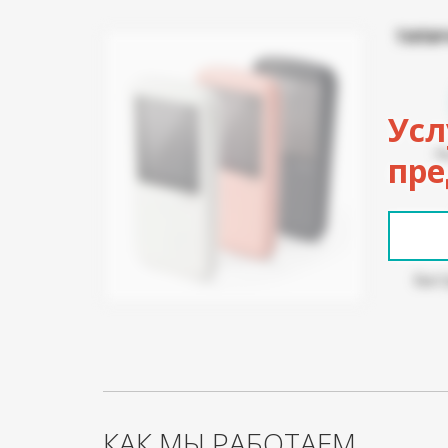
ТИПИ
Усл
Н
пре
Быст
КАК МЫ РАБОТАЕМ