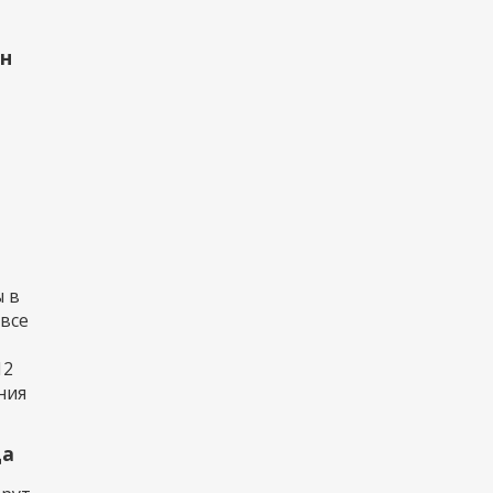
рн
 в
 все
12
ния
да