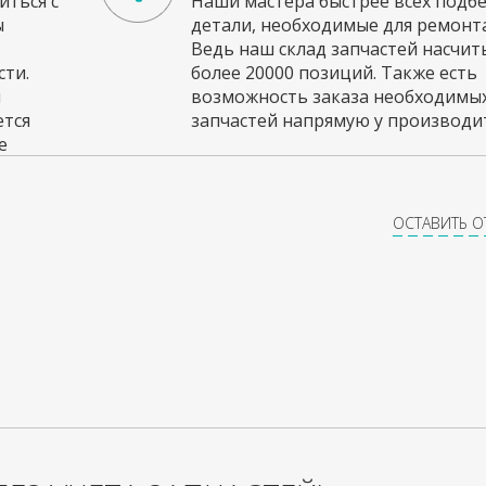
ться с
Наши мастера быстрее всех подб
ы
детали, необходимые для ремонта
Ведь наш склад запчастей насчи
ти.
более 20000 позиций. Также есть
и
возможность заказа необходимы
ется
запчастей напрямую у производит
е
ОСТАВИТЬ 