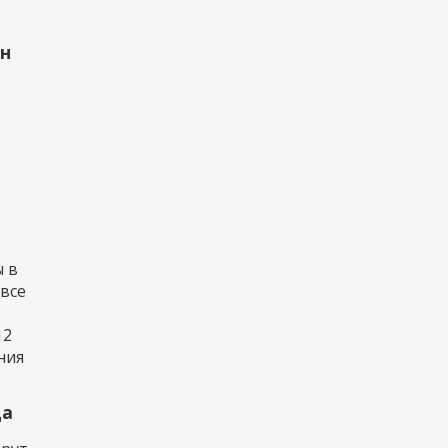
рн
 в
 все
12
ния
да