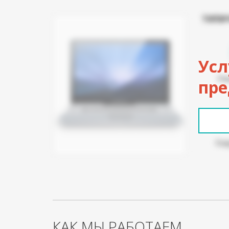
ТИПИ
Усл
Ра
пре
Пов
КАК МЫ РАБОТАЕМ