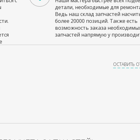
ться с
Наши мастера быстрее всех подб
ы
детали, необходимые для ремонта
Ведь наш склад запчастей насчи
ти.
более 20000 позиций. Также есть
и
возможность заказа необходимы
ется
запчастей напрямую у производит
е
ОСТАВИТЬ 