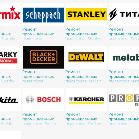
Ремонт
Ремонт
Ремонт
енных
промышленных
промышленных
промышленны
 Starmix
пылесосов
пылесосов Stanley
пылесосов Тит
Scheppach
Ремонт
Ремонт
Ремонт
енных
промышленных
промышленных
промышленны
 Sparky
пылесосов
пылесосов DeWalt
пылесосов Met
Black&Decker
Ремонт
Ремонт
Ремонт
енных
промышленных
промышленных
промышленны
 Makita
пылесосов Bosch
пылесосов Karcher
пылесосов
ProfiEurope