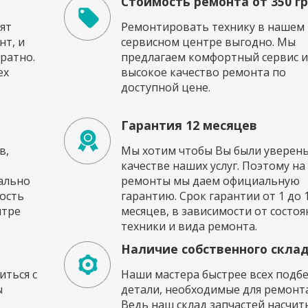
Стоимость ремонта от 350 г
ят
Ремонтировать технику в нашем
т, и
сервисном центре выгодно. Мы
ратно.
предлагаем комфортный сервис и
ех
высокое качество ремонта по
доступной цене.
Гарантия 12 месяцев
в,
Мы хотим чтобы Вы были уверены
качестве наших услуг. Поэтому на
ально
ремонты мы даем официальную
ость
гарантию. Срок гарантии от 1 до 
нтре
месяцев, в зависимости от состоя
техники и вида ремонта.
Наличие собственного скла
ться с
Наши мастера быстрее всех подб
ы
детали, необходимые для ремонта
Ведь наш склад запчастей насчи