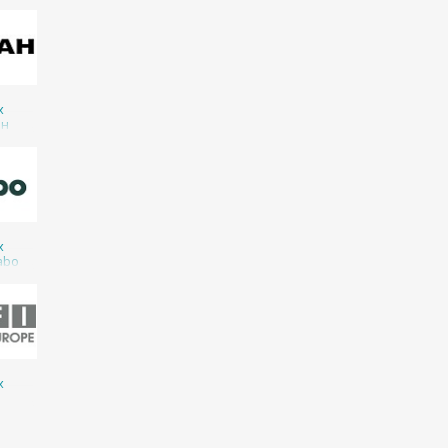
х
ан
х
abo
х