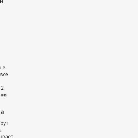
рн
 в
 все
12
ния
да
ерут
.
тывает