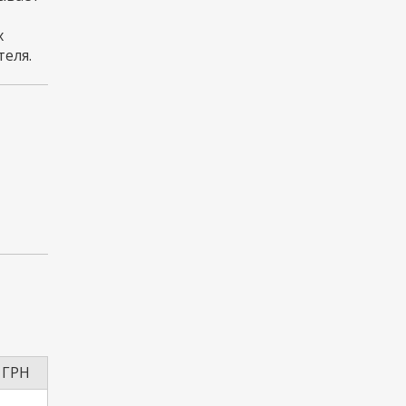
х
еля.
 ГРН