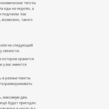
трономические тяготы
ла еды на неделю, а
и подгнили. Как
, возможно, такого
и или на следующий
у свежести.
 в котором хранится
и у вас имеется
ь в разные пакеты
ать\размораживать
, максимум два.
 ещё будет пригоден.
ром виде и около 4-х