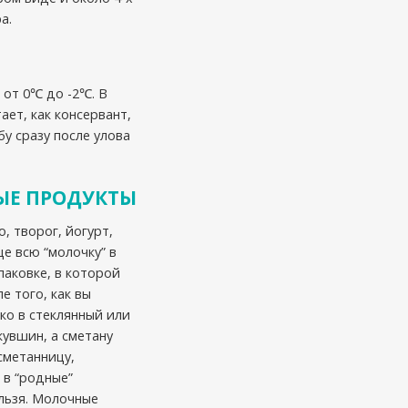
а.
 от 0℃ до -2℃. В
ет, как консервант,
бу сразу после улова
Е ПРОДУКТЫ
, творог, йогурт,
е всю “молочку” в
паковке, в которой
ле того, как вы
ко в стеклянный или
кувшин, а сметану
сметанницу,
 в “родные”
льзя. Молочные