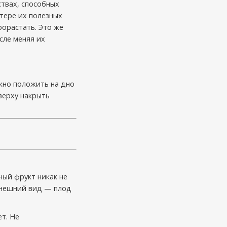
ствах, способных
отере их полезных
рорастать. Это же
сле меняя их
жно положить на дно
сверху накрыть
ный фрукт никак не
 внешний вид — плод
т. Не