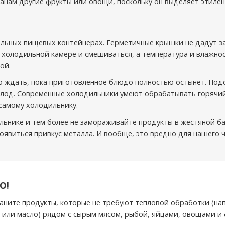
анам другие фрукты или овощи, поскольку он выделяет этилен
альных пищевых контейнерах. Герметичные крышки не дадут з
 холодильной камере и смешиваться, а температура и влажнос
ой.
о ждать, пока приготовленное блюдо полностью остынет. Под
олод. Современные холодильники умеют обрабатывать горячий
 самому холодильнику.
льнике и тем более не замораживайте продукты в жестяной ба
появиться привкус металла. И вообще, это вредно для нашего 
О!
раните продукты, которые не требуют тепловой обработки (на
 или масло) рядом с сырым мясом, рыбой, яйцами, овощами и