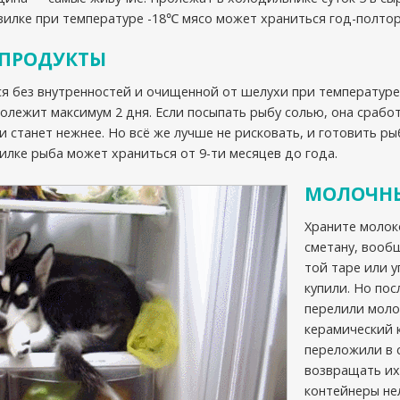
зилке при температуре -18℃ мясо может храниться год-полтор
ЕПРОДУКТЫ
я без внутренностей и очищенной от шелухи при температуре
олежит максимум 2 дня. Если посыпать рыбу солью, она сработа
 станет нежнее. Но всё же лучше не рисковать, и готовить ры
зилке рыба может храниться от 9-ти месяцев до года.
МОЛОЧНЫ
Храните молоко
сметану, вообщ
той таре или у
купили. Но пос
перелили моло
керамический 
переложили в 
возвращать их
контейнеры не