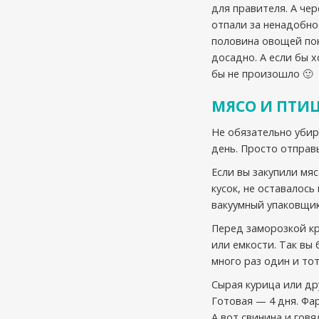
для правителя. А че
отпали за ненадобно
половина овощей пок
досадно. А если бы 
бы не произошло 🙂
МЯСО И ПТИ
Не обязательно убир
день. Просто отправ
Если вы закупили мяс
кусок, не оставалось
вакуумный упаковщик
Перед заморозкой кр
или емкости. Так вы
много раз один и тот
Сырая курица или др
Готовая — 4 дня. Фар
А вот свинина и гов