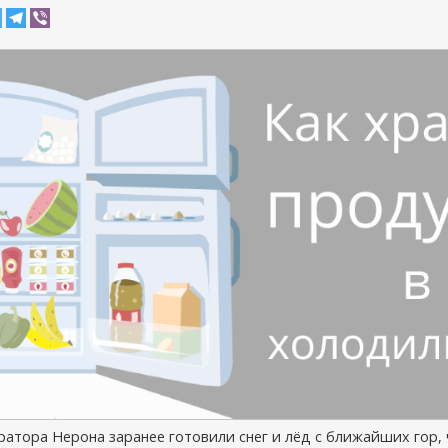
ратора Нерона заранее готовили снег и лёд с ближайших гор,