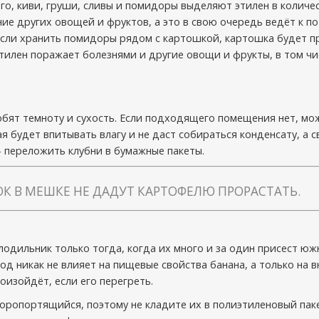
нго, киви, груши, сливы и помидоры выделяют этилен в количе
ние других овощей и фруктов, а это в свою очередь ведёт к п
если хранить помидоры рядом с картошкой, картошка будет п
Этилен поражает болезнями и другие овощи и фрукты, в том чи
бят темноту и сухость. Если подходящего помещения нет, мо
я будет впитывать влагу и не даст собираться конденсату, а 
 переложить клубни в бумажные пакеты.
К В МЕШКЕ НЕ ДАДУТ КАРТОФЕЛЮ ПРОРАСТАТЬ.
лодильник только тогда, когда их много и за один присест юж
лод никак не влияет на пищевые свойства банана, а только на
оизойдёт, если его перегреть.
оропортящийся, поэтому не кладите их в полиэтиленовый паке