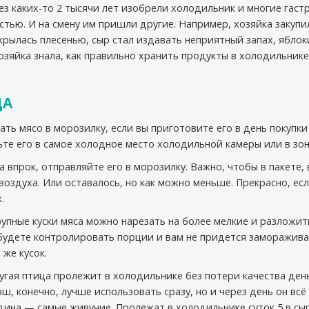
рез каких-то 2 тысячи лет изобрели холодильник и многие гас
стью. И на смену им пришли другие. Например, хозяйка закупи
рылась плесенью, сыр стал издавать неприятный запах, яблок
хозяйка знала, как правильно хранить продукты в холодильнике
ЦА
ать мясо в морозилку, если вы приготовите его в день покупк
ьте его в самое холодное место холодильной камеры или в зон
а впрок, отправляйте его в морозилку. Важно, чтобы в пакете,
 воздуха. Или оставалось, но как можно меньше. Прекрасно, есл
.
упные куски мяса можно нарезать на более мелкие и разложит
 будете контролировать порции и вам не придется заморажив
 же кусок.
угая птица пролежит в холодильнике без потери качества день
ш, конечно, лучше использовать сразу, но и через день он всё
ядина — самые живучие. Пролежат в холодильнике суток 5 в сы