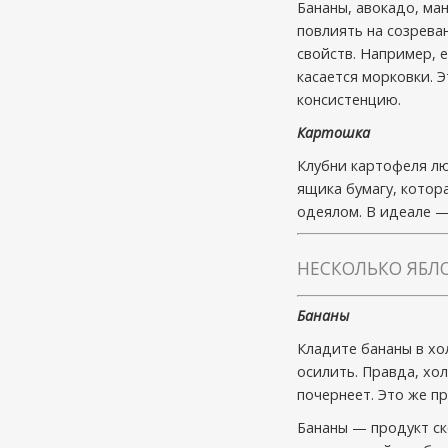
Бананы, авокадо, ма
повлиять на созрева
свойств. Например, 
касается морковки. 
консистенцию.
Картошка
Клубни картофеля лю
ящика бумагу, котора
одеялом. В идеале —
НЕСКОЛЬКО ЯБЛО
Бананы
Кладите бананы в хо
осилить. Правда, хо
почернеет. Это же пр
Бананы — продукт ск