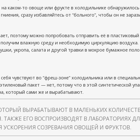
ли на каком-то овоще или фрукте в холодильнике обнаружилос
гниения, сразу избавляйтесь от “больного”, чтобы он не зараз
ает, поэтому можно попробовать отправить её в пластиковый
ы получим влажную среду и необходимую циркуляцию воздуха
рушки, укропа, салата и другой травки в мокрое бумажное поло
себя чувствуют во “фреш-зоне” холодильника или в специаль
иэтиленовый пакет — нет, потому что в этой синтетической уп
на, который сами же и вырабатывают.
КОТОРЫЙ ВЫРАБАТЫВАЮТ В МАЛЕНЬКИХ КОЛИЧЕСТ
. ТАКЖЕ ЕГО ВОСПРОИЗВОДЯТ В ЛАБОРАТОРИЯХ ДЛ
Я УСКОРЕНИЯ СОЗРЕВАНИЯ ОВОЩЕЙ И ФРУКТОВ.