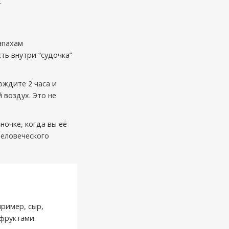
.
апахам
ть внутри “судочка”
ождите 2 часа и
 воздух. Это не
ночке, когда вы её
человеческого
пример, сыр,
 фруктами.