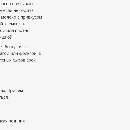
расно впитывают
у если не горите
 молоко с привкусом
айте емкость
ой или плотно
ышкой.
я бы кусочек,
агой или фольгой. В
вленых сыров срок
ена. Причем
ься.
иках под них