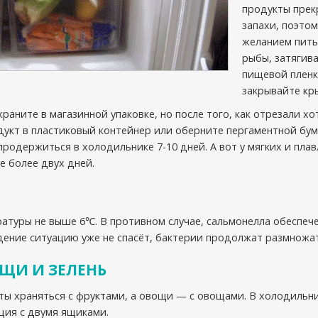
продукты прек
запахи, поэтом
желанием пить
рыбы, затягив
пищевой пленк
закрывайте кр
аните в магазинной упаковке, но после того, как отрезали хот
укт в пластиковый контейнер или оберните пергаментной бум
продержиться в холодильнике 7-10 дней. А вот у мягких и пла
е более двух дней.
атуры не выше 6℃. В противном случае, сальмонелла обеспеч
ение ситуацию уже не спасёт, бактерии продолжат размножат
ЩИ И ЗЕЛЕНЬ
кты храняться с фруктами, а овощи — с овощами. В холодильн
ция с двумя ящиками.