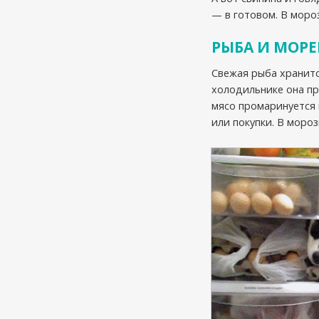
— в готовом. В моро
РЫБА И МОР
Свежая рыба хранитс
холодильнике она пр
мясо промаринуется и
или покупки. В моро